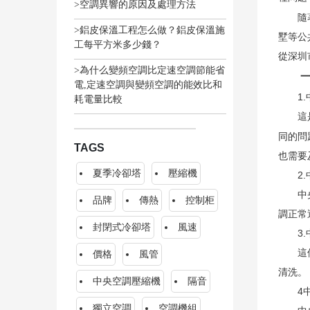
>空調異響的原因及處理方法
隨著社
>鋁皮保溫工程怎么做？鋁皮保溫施
墅等公
工每平方米多少錢？
從深圳
>為什么變頻空調比定速空調節能省
一、
電,定速空調與變頻空調的能效比和
1.中
耗電量比較
這是中
同的問
TAGS
也需要
夏季冷卻塔
壓縮機
2.
中央空
品牌
傳熱
控制柜
調正常
封閉式冷卻塔
風速
3.中
這個問
價格
風管
清洗。
中央空調壓縮機
隔音
4中
獨立空調
空調機組