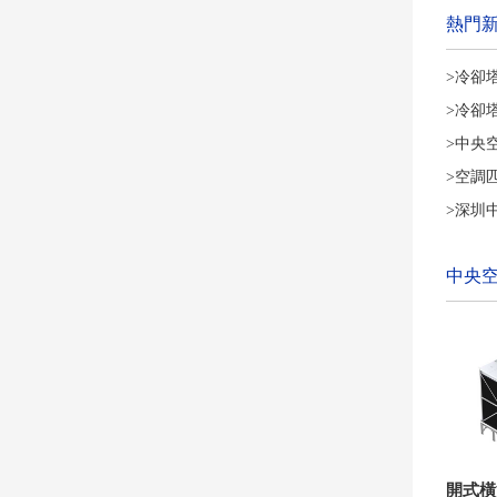
熱門
>冷卻
>冷卻
>中央
>空調
>深圳
中央
開式橫