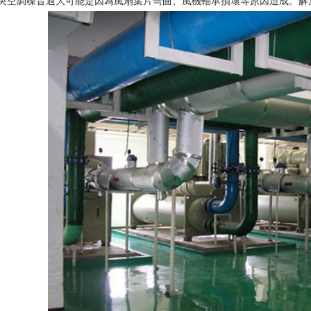
調噪音過大可能是因為風扇葉片彎曲、風機軸承損壞等原因造成。解