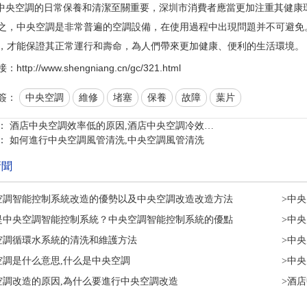
央空調的日常保養和清潔至關重要，深圳市消費者應當更加注重其健康
中央空調是非常普遍的空調設備，在使用過程中出現問題并不可避免。
，才能保證其正常運行和壽命，為人們帶來更加健康、便利的生活環境。
ttp://www.shengniang.cn/gc/321.html
簽：
中央空調
維修
堵塞
保養
故障
葉片
：
酒店中央空調效率低的原因,酒店中央空調冷效…
：
如何進行中央空調風管清洗,中央空調風管清洗
新聞
空調智能控制系統改造的優勢以及中央空調改造改造方法
>中
是中央空調智能控制系統？中央空調智能控制系統的優點
>中
空調循環水系統的清洗和維護方法
>中
空調是什么意思,什么是中央空調
>中
空調改造的原因,為什么要進行中央空調改造
>酒