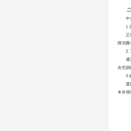
二、
中央空
1.選
正規的
障消費
2.了
通過互
央空調
3.維
選擇中
本并增