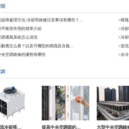
新聞
塔故障處理方法-冷卻塔維修注意事項有哪些？…
>模
塔平衡管作用的簡單介紹
>冷
空調通風系統怎么清洗
>冷
匹數應怎么看？以及可機型的標識及含義…
>逆
中央空調維修的優勢有哪些
>水
空調
流冷卻塔…
提高中央空調節約…
大型中央空調維