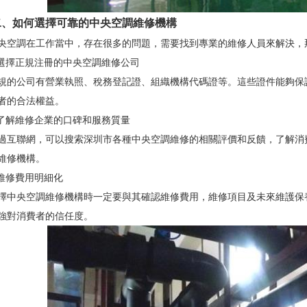
如何選擇可靠的中央空調維修機構
調在工作當中，存在很多的問題，需要找到專業的維修人員來解決，那
擇正規注冊的中央空調維修公司
公司有營業執照、稅務登記證、組織機構代碼證等。這些證件能夠保證
者的合法權益。
解維修企業的口碑和服務質量
聯網，可以搜索深圳市各種中央空調維修的相關評價和反饋，了解消費
維修機構。
修費用明細化
央空調維修機構時一定要與其確認維修費用，維修項目及未來維護保養
強對消費者的信任度。