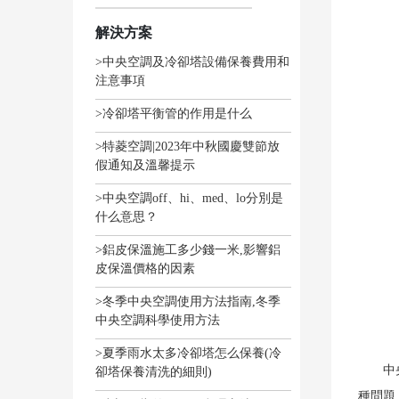
解決方案
>中央空調及冷卻塔設備保養費用和
注意事項
>冷卻塔平衡管的作用是什么
>特菱空調|2023年中秋國慶雙節放
假通知及溫馨提示
>中央空調off、hi、med、lo分別是
什么意思？
>鋁皮保溫施工多少錢一米,影響鋁
皮保溫價格的因素
>冬季中央空調使用方法指南,冬季
中央空調科學使用方法
>夏季雨水太多冷卻塔怎么保養(冷
中
卻塔保養清洗的細則)
種問題