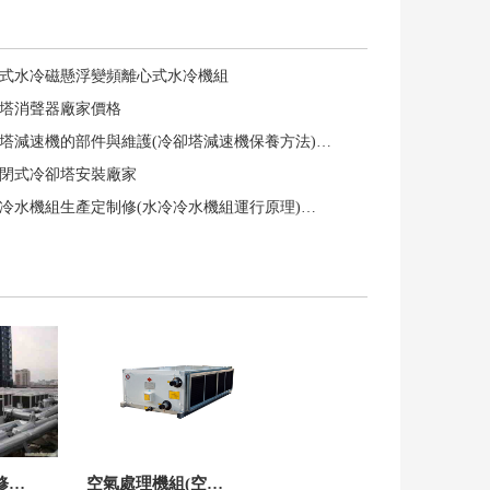
塊式水冷磁懸浮變頻離心式水冷機組
卻塔消聲器廠家價格
卻塔減速機的部件與維護(冷卻塔減速機保養方法)…
流閉式冷卻塔安裝廠家
冷冷水機組生產定制修(水冷冷水機組運行原理)…
修…
空氣處理機組(空…