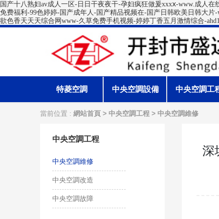
国产十八熟妇av成人一区-日日干夜夜干-孕妇疯狂做爰xxxⅹ-www.成人
免费福利-99色婷婷-国产成年人-国产精品视频在-国产日韩欧美日韩大片-
欲色香天天天综合网www-久草免费手机视频-婷婷丁香五月激情综合-ahd1
特菱空調
中央空調設備
中央空調工
當前位置 :
>
>
網站首頁
中央空調工程
中央空調維修
中央空調工程
深
中央空調維修
中央空調改造
中央空調故障