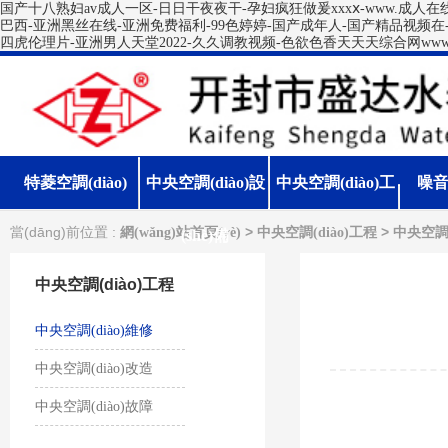
国产十八熟妇av成人一区-日日干夜夜干-孕妇疯狂做爰xxxⅹ-www.成人
巴西-亚洲黑丝在线-亚洲免费福利-99色婷婷-国产成年人-国产精品视频在
四虎伦理片-亚洲男人天堂2022-久久调教视频-色欲色香天天天综合网www
特菱空調(diào)
中央空調(diào)設
中央空調(diào)工
噪
當(dāng)前位置 :
>
>
網(wǎng)站首頁(yè)
中央空調(diào)工程
中央空調(
(shè)備
程
中央空調(diào)工程
中央空調(diào)維修
中央空調(diào)改造
中央空調(diào)故障