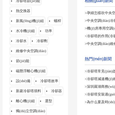
相關(guān)新聞
冷卻塔節(jié)能
熱交換器
>孕婦怎樣吹中央空調(d
>中央空調(diào)
新風(fēng)機(jī)組
螺桿
>機(jī)房專用空調(
水冷機(jī)組
功率
>冷卻塔的作用(冷
冷卻水
冷卻劑
>中央空調(diào)
維修中央空調(diào)
熱門(mén)新聞
節(jié)能
磁懸浮離心機(jī)組
>冷卻塔常見(jià
>冷卻塔減速機(jī)維
設(shè)備
冷卻塔效率
>深圳羅湖商務(wù
新菱冷卻塔填料
冷卻器
>冷卻塔安裝過(guò
離心機(jī)組
選型
>為什么要及時(sh
獨(dú)立空調(diào)