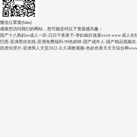
空調(diào)異響的原因及處理方法
什么是中央空調(diào)高效機(jī)房,中央空調(diào)高效機(jī)房的優(yōu)勢(
冷卻塔降低噪音又不影響散熱效率的方法
微信公眾號(hào)
中央空調(diào)安裝施工流程及方案,中央空調(diào)怎么安裝
感谢您访问我们的网站，您可能还对以下资源感兴趣：
閉式逆流冷卻塔廠家價(jià)格
国产十八熟妇av成人一区-日日干夜夜干-孕妇疯狂做爰xxxⅹ-www.成人
巴西-亚洲黑丝在线-亚洲免费福利-99色婷婷-国产成年人-国产精品视频在
四虎伦理片-亚洲男人天堂2022-久久调教视频-色欲色香天天天综合网www