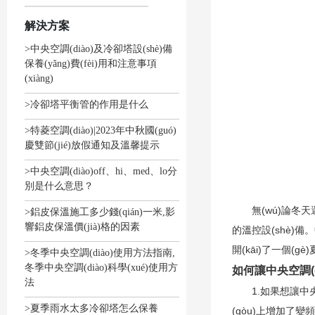
解決方案
>中央空調(diào)及冷卻塔設(shè)備
保養(yǎng)費(fèi)用和注意事項
(xiàng)
>冷卻塔平衡管的作用是什么
>特菱空調(diào)|2023年中秋國(guó)
慶雙節(jié)放假通知及溫馨提示
>中央空調(diào)off、hi、med、lo分
別是什么意思？
無(wú)論冬天還是夏天，我
>鋁皮保溫施工多少錢(qián)一米,影
響鋁皮保溫價(jià)格的因素
的溫控設(shè)備。中
開(kāi)了一個(g
>冬季中央空調(diào)使用方法指南,
冬季中央空調(diào)科學(xué)使用方
如何讓中央空調(di
法
1.如果想讓中央空調(
>夏季雨水太多冷卻塔怎么保養
(gòu)上增加了變