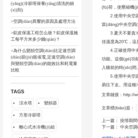
(yǎng)(冷卻塔保養(yǎng)清洗的細
(fù)荷，使壓縮機(j
(xì)則)
2.使用中央空調(d
>空調(diào)異響的原因及處理方法
當(dāng)中央空調(
>鋁皮保溫工程怎么做？鋁皮保溫施
3.夏天不要貪冷冬天
工每平方米多少錢(qián)？
佳溫度為20℃，這
4.正確使用中央空調
>為什么變頻空調(diào)比定速空調
(diào)節(jié)能省電,定速空調(diào)
功能。這個(gè)功能的
與變頻空調(diào)的能效比和耗電量
入睡前的時(shí)間。
比較
5.使用中央空調(di
易往下走。用這種冷
TAGS
文章鏈接：http://www
涼水塔
變頻器
文章標(biāo)簽：
方形冷卻塔
上一篇：
疫情期間
下一篇：
離心式水冷機(jī)組
中央空調(d