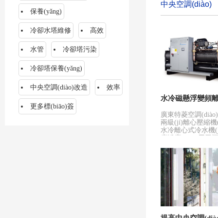
中央空調(diào)
保養(yǎng)
冷卻水塔維修
高效
水管
冷卻塔污染
冷卻塔保養(yǎng)
中央空調(diào)改造
效率
水冷磁懸浮變頻
更多標(biāo)簽
廣東特菱空調(diào
兩級(jí)離心壓縮機(
水冷離心式冷水機(j
廣泛應(yīng)用
(yī)院、企