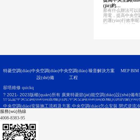
提高中央空調(dià
(jié)約…
那有什么辦法可以節(
用電，提高中央空調(d
的運(yùn)行效率
調(diào)在疫情嚴(y
間該如何使
特菱空調(diào)
中央空調(diào)
中央空調(diào)
噪音解決方案
MEP BIM
中央空調(diào)off、hi、med、lo分別是什么意思？
使用冷卻塔常見(jià
設(shè)備
工程
冷卻塔使用中的常見(jiàn)故障及維修方法
大金中央空調(diào)顯示U2
卻塔維修
quickq
中央空調(diào)冷卻塔填料更換、維修保養(yǎng)方法及維護(hù)常識(shí
? 2021- 2023版權(quán)所有 廣東特菱節(jié)能空調(diào)設(shè)
什么是中央空調(diào)高效機(jī)房,中央空調(diào)高效機(jī)房的優(yōu)勢(
中央空調(diào)安裝施工流程及方案,中央空調(diào)怎么安裝
閉式逆流冷卻
服務(wù)熱線
中央空調(diào)off、hi、med、lo分別是什么意思？
4008-8383-95
使用冷卻塔常見(jiàn)的故障及維修方法
冷卻塔使用中的常見(jiàn)故障及維修方法
大金中央空調(diào)顯示U2怎么辦,大金中央空調(diào)u2故障解決方法
中央空調(diào)冷卻塔填料更換、維修保養(yǎng)方法及維護(hù)常識(shí